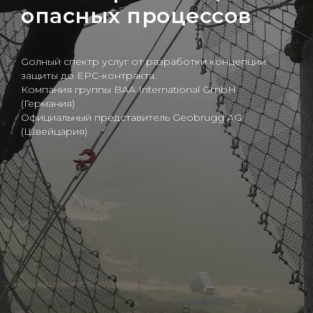
опасных процессов
Gолный спектр услуг от разработки концепции
защиты до EPC-контракта.
Компания группы BAA International GmbH
(Германия)
Официальный представитель Geobrugg AG
(Швейцария)